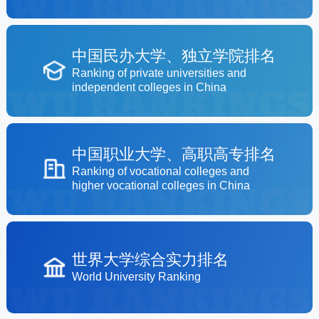
中国民办大学、独立学院排名
Ranking of private universities and
independent colleges in China
中国职业大学、高职高专排名
Ranking of vocational colleges and
higher vocational colleges in China
世界大学综合实力排名
World University Ranking