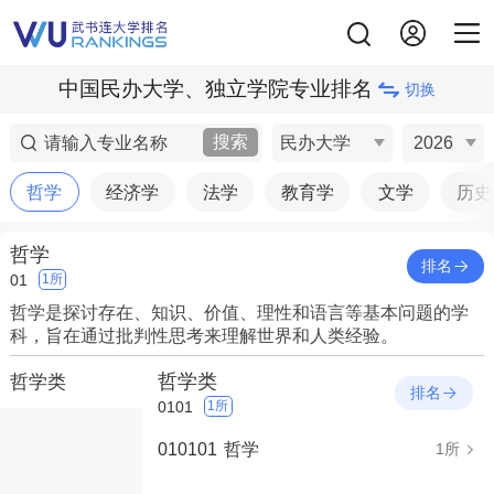
中国民办大学、独立学院专业排名
切换
搜索
民办大学
2026
哲学
经济学
法学
教育学
文学
历史
哲学
排名
01
1所
哲学是探讨存在、知识、价值、理性和语言等基本问题的学
科，旨在通过批判性思考来理解世界和人类经验。
哲学类
哲学类
排名
0101
1所
010101
哲学
1所