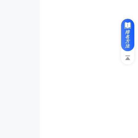
排
名
方
法