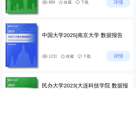
详情
889
收藏
下载
中国大学2025|南京大学 数据报告
详情
1231
收藏
下载
民办大学2023|大连科技学院 数据报
告
报告
取消
发布时间
取消
报告分类
取消
详情
1231
收藏
下载
数据报告
全部
全部
定制报告
2025