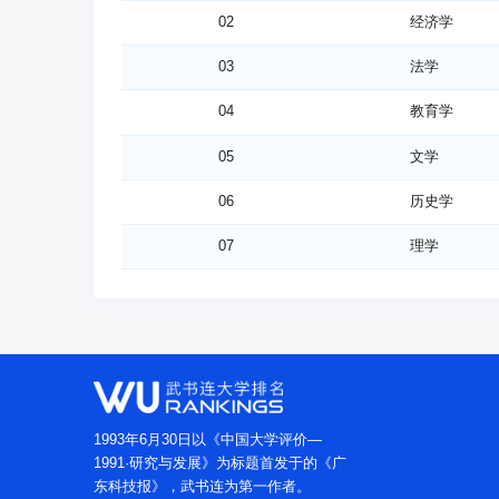
080714
电子信息科学
0802
机械类
02
经济学
080803
机器人工程
0804
材料类
03
法学
080901
计算机科学与
0806
电气类
04
教育学
080902
软件工程
0807
电子信息类
05
文学
080905
物联网工程
0808
自动化类
06
历史学
080906
数字媒体技术
0809
计算机类
07
理学
081001
土木工程
0810
土木类
08
工学
081301
化学工程与工
0813
化工与制药类
09
农学
082502
环境工程
0825
环境科学与工
10
医学
082702
食品质量与安
0827
食品科学与工
12
管理学
1993年6月30日以《中国大学评价—
082801
建筑学
0828
建筑类
1991·研究与发展》为标题首发于的《广
13
艺术学
东科技报》，武书连为第一作者。
090102
园艺