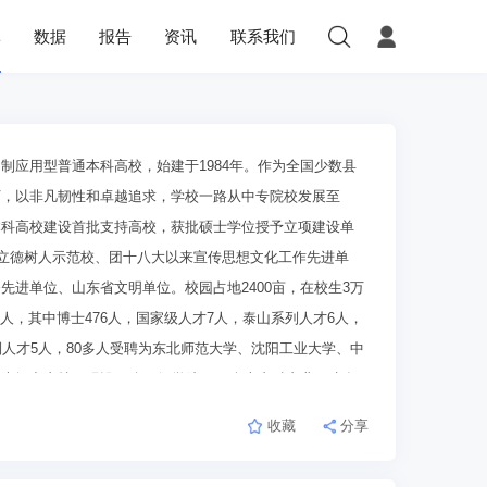
库
数据
报告
资讯
联系我们
制应用型普通本科高校，始建于1984年。作为全国少数县
下，以非凡韧性和卓越追求，学校一路从中专院校发展至
本科高校建设首批支持高校，获批硕士学位授予立项建设单
境立德树人示范校、团十八大以来宣传思想文化工作先进单
进单位、山东省文明单位。校园占地2400亩，在校生3万
04人，其中博士476人，国家级人才7人，泰山系列人才6人，
人才5人，80多人受聘为东北师范大学、沈阳工业大学、中
大智力支持。现设13个二级学院、64个本专科专业。建有
黄大年式教师团队，3个省级青创团队。图书馆现有纸质图书
收藏
分享
”产业和区域产业布局，深化产教融合，积极服务地方经济社会
学为主体，智慧蔬菜、智能制造、海洋化工为特色，多学科