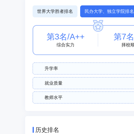
世界大学胜者排名
民办大学、独立学院排名
第3名/A++
第7名
综合实力
择校
升学率
就业质量
教师水平
历史排名