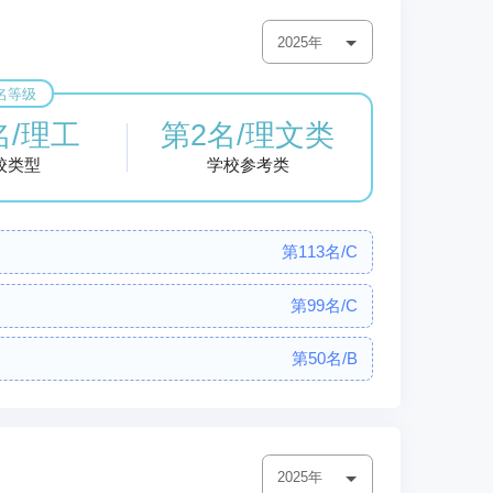
的科研方向和学术团队。近年来，立项省级、市级、校级现
2025年
划、国家科技重大专项、国家自然科学基金和社科基金项目
自主研发91个蔬菜花卉新品种，1个蔷薇品种获山东省林木审定
名等级
等38个蔬菜瓜果新品种在农业农村部登记备案，“潍科”系列番
名/理工
第2名/理文类
化教育教学改革，建立健全质量保障体系，大力实施质量工
校类型
学校参考类
得省级教学成果奖14项。现有省级一流本科专业建设点10
程思政示范课程2门，省级精品课程30门，省级实验教学示
园艺创新教学团队入选山东省普通高等学校示范性基层教学
第113名/C
比赛奖项44项，全省思政课教学比赛奖项2项。学生在全
、奖励2700余项。以习近平新时代中国特色社会主义思想
第99名/C
型特色名校办学定位，学校将秉承“修身、博学、求索、笃
思路，紧扣“申硕、做强、创优”发展目标，抓关键、重主业、
第50名/B
用型品质本科高校而努力奋斗！
2025年