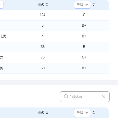
5
C
等级
排名
5
B+
124
C
4
B+
5
B+
及其自动化
15
A
论类
4
B+
制工程
4
A
36
B
9
A
类
75
C+
12
B+
类
60
B+
9
A
112
D+
工程
2
A
7
C
自动化
44
B
5
B+
5
A+
5
B+
等级
排名