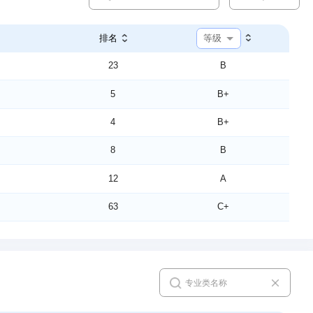
等级
排名
23
B
5
B+
4
B+
8
B
12
A
63
C+
63
B
11
A
51
C+