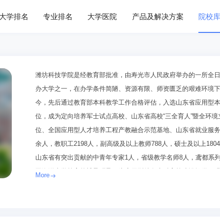
大学排名
专业排名
大学医院
产品及解决方案
院校
潍坊科技学院是经教育部批准，由寿光市人民政府举办的一所全日
办大学之一，在办学条件简陋、资源有限、师资匮乏的艰难环境
今，先后通过教育部本科教学工作合格评估，入选山东省应用型
位，成为定向培养军士试点高校、山东省高校“三全育人”暨全环
位、全国应用型人才培养工程产教融合示范基地、山东省就业服务先
余人，教职工2198人，副高级及以上教师788人，硕士及以上18
山东省有突出贡献的中青年专家1人，省级教学名师8人，鸢都系列
国海洋大学等高校博导硕导，为应用型特色本科高校建设提供了强
More
12个省级工程技术中心、重点实验室和科研创新平台。2个省级
210万册，拥有电子图书103余万册。学校紧紧围绕山东省“十强
发展，凝练科研方向，优化专业结构，培育专业优势，形成以工