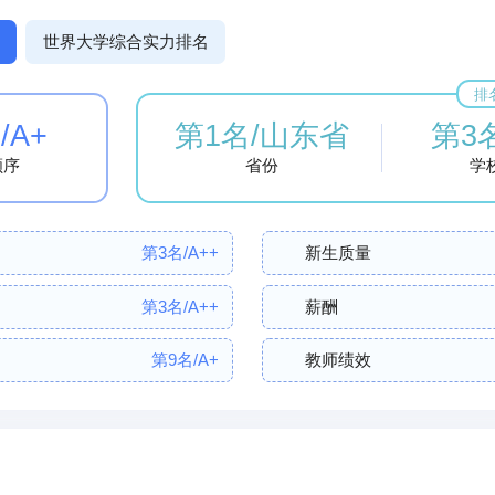
协调发展的学科专业体系，形成了多个具有较大影响、特色鲜明
世界大学综合实力排名
代产业学院13个，主持国家重点研发计划项目、国家科技支撑计
10项，省部级科研课题199项，获省部级以上科技奖励129项。
排
良种，其中申请品种权保护29个，授权12个品种权，“天潍”系列
/A+
第1名/山东省
第3
茄项目获中国技术市场金桥奖。学校始终坚持质量立校，不断深
顺序
省份
学
程并取得突出成绩。近年来，立项省级教学改革研究项目68项，获
个，省级本科优势特色专业5个，省级一流本科课程13门，省级课
范中心2个，省级示范性实习实训基地、创业实习基地4个，设施
第3名/A++
新生质量
组织。近五年，获全国青年教师教学比赛奖项1项，全省教师教学
国、全省大学生各类学科竞赛和体育竞赛中获国家级、省部级表彰
第3名/A++
薪酬
为指导，围绕建设适应地方经济社会发展需要，以质量著称的应用
行”校训，坚持“规矩兜底，科教融汇，激励护体，内涵发展”基本
第9名/A+
教师绩效
创特色、谋发展、做服务，求真务实，开拓进取，为全力建设应