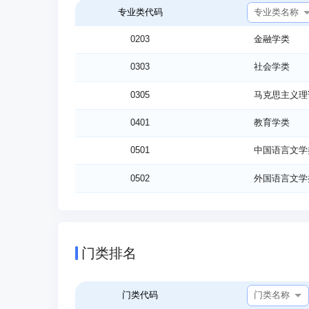
060101
历史学
专业类名称
专业类代码
070302
应用化学
0203
金融学类
071002
生物技术
0303
社会学类
080202
机械设计制造
0305
马克思主义理
080203
材料成型及控
0401
教育学类
080204
机械电子工程
0501
中国语言文学
080207
车辆工程
0502
外国语言文学
080213
智能制造工程
0503
新闻传播学类
080407
高分子材料与
0601
历史学类
门类排名
080601
电气工程及其
0703
化学类
080703
通信工程
0710
生物科学类
门类名称
门类代码