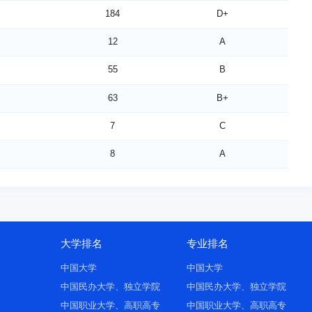
与技术
1
A++
18
A
184
D+
10
A
5
A
12
A
技术
6
A++
48
B
55
B
12
A
8
A+
63
B+
2
A++
45
B
7
C
5
A+
23
A
8
A
11
A
25
B+
6
A++
艺
3
A
3
A+
1
A++
5
B+
程类
5
A
47
C+
大学排名
专业排名
全
5
B+
程类
19
C+
34
A
中国大学
中国大学
20
B
中国民办大学、独立学院
中国民办大学、独立学院
39
C+
135
C+
中国职业大学、高职高专
中国职业大学、高职高专
1
A