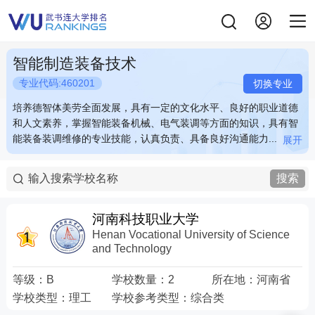
智能制造装备技术
专业代码:460201
切换专业
培养德智体美劳全面发展，具有一定的文化水平、良好的职业道德
培养德智体美劳全面发展，具有一定的文化水平、良好的职业道德
和人文素养，掌握智能装备机械、电气装调等方面的知识，具有智
和人文素养，掌握智能装备机械、电气装调等方面的知识，具有智
能装备装调维修的专业技能，认真负责、具备良好沟通能力...
能装备装调维修的专业技能，认真负责、具备良好沟通能力...
展开
展开
培养德智体美劳全面发展，具有一定的文化水平、良好的职业道德
培养德智体美劳全面发展，具有一定的文化水平、良好的职业道德
和人文素养，掌握智能装备机械、电气装调等方面的知识，具有智
和人文素养，掌握智能装备机械、电气装调等方面的知识，具有智
搜索
能装备装调维修的专业技能，认真负责、具备良好沟通能力的职业
能装备装调维修的专业技能，认真负责、具备良好沟通能力的职业
素养，能在智能装备制造等行业从事装调维修及技术改造等方面工
素养，能在智能装备制造等行业从事装调维修及技术改造等方面工
作的高素质复合型技术技能人才。
作的高素质复合型技术技能人才。
河南科技职业大学
Henan Vocational University of Science
and Technology
等级：
B
学校数量：
2
所在地：
河南省
学校类型：
理工
学校参考类型：
综合类