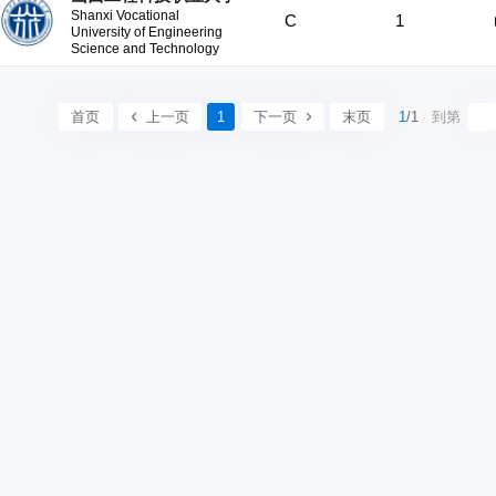
Shanxi Vocational
C
1
University of Engineering
Science and Technology
首页
上一页
1
下一页
末页
1
/1
到第