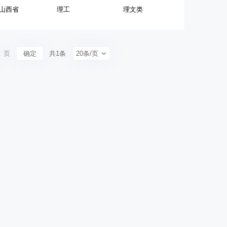
山西省
理工
理文类
页
确定
共1条
20条/页