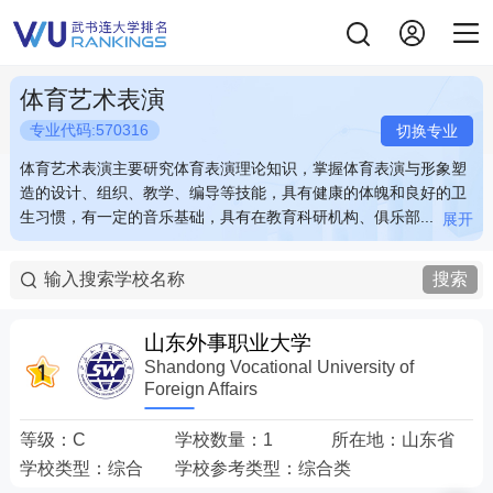
体育艺术表演
专业代码:570316
切换专业
体育艺术表演主要研究体育表演理论知识，掌握体育表演与形象塑
体育艺术表演主要研究体育表演理论知识，掌握体育表演与形象塑
造的设计、组织、教学、编导等技能，具有健康的体魄和良好的卫
造的设计、组织、教学、编导等技能，具有健康的体魄和良好的卫
生习惯，有一定的音乐基础，具有在教育科研机构、俱乐部...
生习惯，有一定的音乐基础，具有在教育科研机构、俱乐部...
展开
展开
体育艺术表演主要研究体育表演理论知识，掌握体育表演与形象塑
体育艺术表演主要研究体育表演理论知识，掌握体育表演与形象塑
造的设计、组织、教学、编导等技能，具有健康的体魄和良好的卫
造的设计、组织、教学、编导等技能，具有健康的体魄和良好的卫
搜索
生习惯，有一定的音乐基础，具有在教育科研机构、俱乐部、训练
生习惯，有一定的音乐基础，具有在教育科研机构、俱乐部、训练
基地进行社会调查与研究、社会体育活动组织与管理、体育表演艺
基地进行社会调查与研究、社会体育活动组织与管理、体育表演艺
术教学与训练的能力。例：中等学校体育教学、课外体育活动指
术教学与训练的能力。例：中等学校体育教学、课外体育活动指
山东外事职业大学
导、体育比赛组织、团体操的编排与指导。 关键词：体育 艺术 表
导、体育比赛组织、团体操的编排与指导。 关键词：体育 艺术 表
Shandong Vocational University of
演 比赛
演 比赛
Foreign Affairs
等级：
C
学校数量：
1
所在地：
山东省
学校类型：
综合
学校参考类型：
综合类