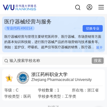
医疗器械经营与服务
专业代码:490214
切换专业
医疗器械经营与管理主要研究医药学、医疗器械、市场营销等方面
医疗器械经营与管理主要研究医药学、医疗器械、市场营销等方面
的基本知识和技能，进行医疗器械产品的市场营销与技术服务等。
的基本知识和技能，进行医疗器械产品的市场营销与技术服务等。
例如：监护仪、呼吸机、超声仪等医疗器械的销售，医疗器...
例如：监护仪、呼吸机、超声仪等医疗器械的销售，医疗器...
展开
展开
医疗器械经营与管理主要研究医药学、医疗器械、市场营销等方面
医疗器械经营与管理主要研究医药学、医疗器械、市场营销等方面
的基本知识和技能，进行医疗器械产品的市场营销与技术服务等。
的基本知识和技能，进行医疗器械产品的市场营销与技术服务等。
搜索
例如：监护仪、呼吸机、超声仪等医疗器械的销售，医疗器械宣传
例如：监护仪、呼吸机、超声仪等医疗器械的销售，医疗器械宣传
推广方案的策划与实施，医疗器械使用方法的培训与指导等。 关键
推广方案的策划与实施，医疗器械使用方法的培训与指导等。 关键
词：监护仪 呼吸机 经营 销售
词：监护仪 呼吸机 经营 销售
浙江药科职业大学
Zhejiang Pharmaceutical University
等级：
C
学校数量：
1
所在地：
浙江省
学校类型：
医药
学校参考类型：
工学类