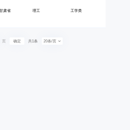
甘肃省
理工
工学类
页
确定
共1条
20条/页