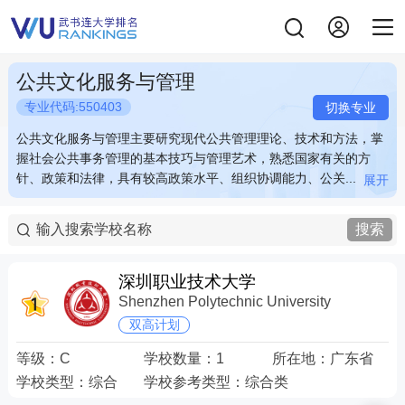
公共文化服务与管理
专业代码:550403
切换专业
公共文化服务与管理主要研究现代公共管理理论、技术和方法，掌
公共文化服务与管理主要研究现代公共管理理论、技术和方法，掌
握社会公共事务管理的基本技巧与管理艺术，熟悉国家有关的方
握社会公共事务管理的基本技巧与管理艺术，熟悉国家有关的方
针、政策和法律，具有较高政策水平、组织协调能力、公关...
针、政策和法律，具有较高政策水平、组织协调能力、公关...
展开
展开
公共文化服务与管理主要研究现代公共管理理论、技术和方法，掌
公共文化服务与管理主要研究现代公共管理理论、技术和方法，掌
握社会公共事务管理的基本技巧与管理艺术，熟悉国家有关的方
握社会公共事务管理的基本技巧与管理艺术，熟悉国家有关的方
搜索
针、政策和法律，具有较高政策水平、组织协调能力、公关策划能
针、政策和法律，具有较高政策水平、组织协调能力、公关策划能
力与实际问题处理能力，具备全面的智能化管理技能，熟练商务、
力与实际问题处理能力，具备全面的智能化管理技能，熟练商务、
公务公文的撰写。例如：在社区及街道进行接待咨询，处理实际问
公务公文的撰写。例如：在社区及街道进行接待咨询，处理实际问
深圳职业技术大学
题。 关键词：公共 文化 服务 管理
题。 关键词：公共 文化 服务 管理
Shenzhen Polytechnic University
双高计划
等级：
C
学校数量：
1
所在地：
广东省
学校类型：
综合
学校参考类型：
综合类