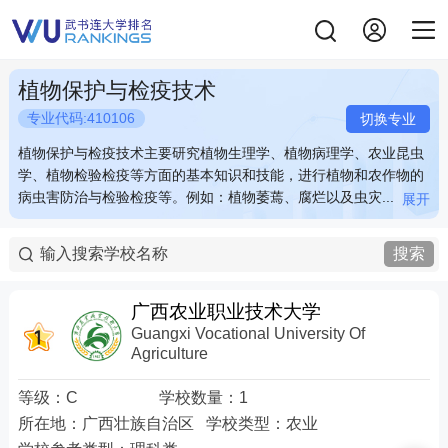
植物保护与检疫技术
专业代码:410106
切换专业
植物保护与检疫技术主要研究植物生理学、植物病理学、农业昆虫
植物保护与检疫技术主要研究植物生理学、植物病理学、农业昆虫
学、植物检验检疫等方面的基本知识和技能，进行植物和农作物的
学、植物检验检疫等方面的基本知识和技能，进行植物和农作物的
病虫害防治与检验检疫等。例如：植物萎蔫、腐烂以及虫灾...
病虫害防治与检验检疫等。例如：植物萎蔫、腐烂以及虫灾...
展开
展开
植物保护与检疫技术主要研究植物生理学、植物病理学、农业昆虫
植物保护与检疫技术主要研究植物生理学、植物病理学、农业昆虫
学、植物检验检疫等方面的基本知识和技能，进行植物和农作物的
学、植物检验检疫等方面的基本知识和技能，进行植物和农作物的
搜索
病虫害防治与检验检疫等。例如：植物萎蔫、腐烂以及虫灾等病虫
病虫害防治与检验检疫等。例如：植物萎蔫、腐烂以及虫灾等病虫
害的预防和治理，进出口植物疫病及害虫的检验，农作物农药残留
害的预防和治理，进出口植物疫病及害虫的检验，农作物农药残留
的检测等。 关键词：植物 虫灾 疫病 农药
的检测等。 关键词：植物 虫灾 疫病 农药
广西农业职业技术大学
Guangxi Vocational University Of
Agriculture
等级：
C
学校数量：
1
所在地：
广西壮族自治区
学校类型：
农业