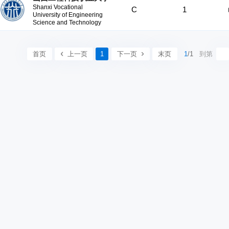
Shanxi Vocational
C
1
University of Engineering
Science and Technology
首页
上一页
1
下一页
末页
1
/1
到第