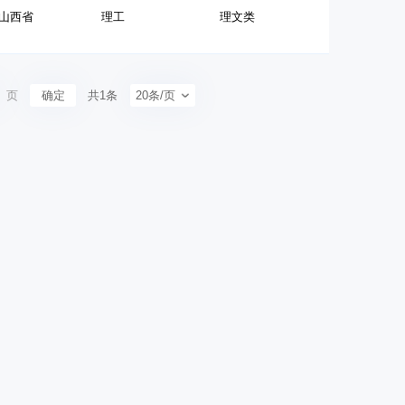
山西省
理工
理文类
页
确定
共1条
20条/页