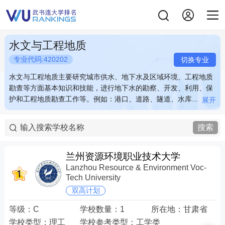
水文与工程地质
专业代码:420202
切换专业
水文与工程地质主要研究城市供水、地下水及区域环境、工程地质
水文与工程地质主要研究城市供水、地下水及区域环境、工程地质
勘查等方面基本知识和技能，进行地下水的勘察、开发、利用、保
勘查等方面基本知识和技能，进行地下水的勘察、开发、利用、保
护和工程地质勘查工作等。例如：港口、道路、隧道、水库...
护和工程地质勘查工作等。例如：港口、道路、隧道、水库...
展开
展开
水文与工程地质主要研究城市供水、地下水及区域环境、工程地质
水文与工程地质主要研究城市供水、地下水及区域环境、工程地质
勘查等方面基本知识和技能，进行地下水的勘察、开发、利用、保
勘查等方面基本知识和技能，进行地下水的勘察、开发、利用、保
搜索
护和工程地质勘查工作等。例如：港口、道路、隧道、水库等方面
护和工程地质勘查工作等。例如：港口、道路、隧道、水库等方面
的工程地质勘查，地下水量、水质和温度传输探查，地震等灾害对
的工程地质勘查，地下水量、水质和温度传输探查，地震等灾害对
建筑物危害预测与防治等。 关键词：港口 隧道 地下水 地震
建筑物危害预测与防治等。 关键词：港口 隧道 地下水 地震
兰州资源环境职业技术大学
Lanzhou Resource & Environment Voc-
Tech University
双高计划
等级：
C
学校数量：
1
所在地：
甘肃省
学校类型：
理工
学校参考类型：
工学类