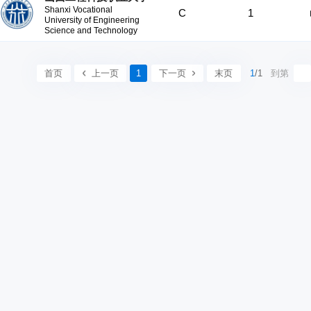
Shanxi Vocational
C
1
University of Engineering
Science and Technology
首页
上一页
1
下一页
末页
1
/1
到第