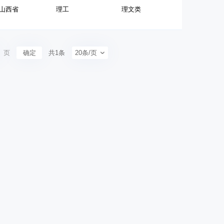
山西省
理工
理文类
页
确定
共1条
20条/页