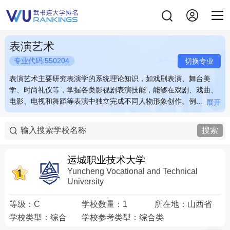
表演艺术
专业代码:550204
切换专业
表演艺术主要研究表演学的系统理论知识，如戏剧表演、舞台美
表演艺术主要研究表演学的系统理论知识，如戏剧表演、舞台美
学、时尚礼仪等，掌握各类影视剧表演技能，能够在戏剧、戏曲、
学、时尚礼仪等，掌握各类影视剧表演技能，能够在戏剧、戏曲、
电影、电视和舞蹈等表演中独立完成不同人物形象创作。例...
电影、电视和舞蹈等表演中独立完成不同人物形象创作。例...
展开
展开
表演艺术主要研究表演学的系统理论知识，如戏剧表演、舞台美
表演艺术主要研究表演学的系统理论知识，如戏剧表演、舞台美
学、时尚礼仪等，掌握各类影视剧表演技能，能够在戏剧、戏曲、
学、时尚礼仪等，掌握各类影视剧表演技能，能够在戏剧、戏曲、
搜索
电影、电视和舞蹈等表演中独立完成不同人物形象创作。例如：在
电影、电视和舞蹈等表演中独立完成不同人物形象创作。例如：在
影视文化公司、艺术培训中心对演员、学生进行舞蹈编排、表演训
影视文化公司、艺术培训中心对演员、学生进行舞蹈编排、表演训
练等。 关键词：表演 人物 创作 形象
练等。 关键词：表演 人物 创作 形象
运城职业技术大学
Yuncheng Vocational and Technical
University
等级：
C
学校数量：
1
所在地：
山西省
学校类型：
综合
学校参考类型：
综合类