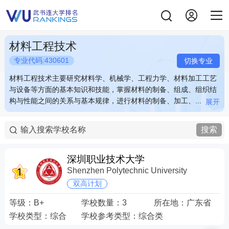
材料工程技术
专业代码:430601
切换专业
材料工程技术主要研究材料学、机械学、工程力学、材料加工工艺
材料工程技术主要研究材料学、机械学、工程力学、材料加工工艺
与设备等方面的基本知识和技能，掌握材料的制备、组成、组织结
与设备等方面的基本知识和技能，掌握材料的制备、组成、组织结
构与性能之间的关系与基本规律，进行材料的制备、加工、...
构与性能之间的关系与基本规律，进行材料的制备、加工、...
展开
展开
材料工程技术主要研究材料学、机械学、工程力学、材料加工工艺
材料工程技术主要研究材料学、机械学、工程力学、材料加工工艺
与设备等方面的基本知识和技能，掌握材料的制备、组成、组织结
与设备等方面的基本知识和技能，掌握材料的制备、组成、组织结
搜索
构与性能之间的关系与基本规律，进行材料的制备、加工、塑型、
构与性能之间的关系与基本规律，进行材料的制备、加工、塑型、
性能检测等。例如：材料的锻造与铸造，机电设备、汽车、飞机的
性能检测等。例如：材料的锻造与铸造，机电设备、汽车、飞机的
零件的生产加工，零件模具的设计与塑性成型等。 关键词：锻造
零件的生产加工，零件模具的设计与塑性成型等。 关键词：锻造
深圳职业技术大学
冲压 零件 模具
冲压 零件 模具
Shenzhen Polytechnic University
双高计划
等级：
B+
学校数量：
3
所在地：
广东省
学校类型：
综合
学校参考类型：
综合类