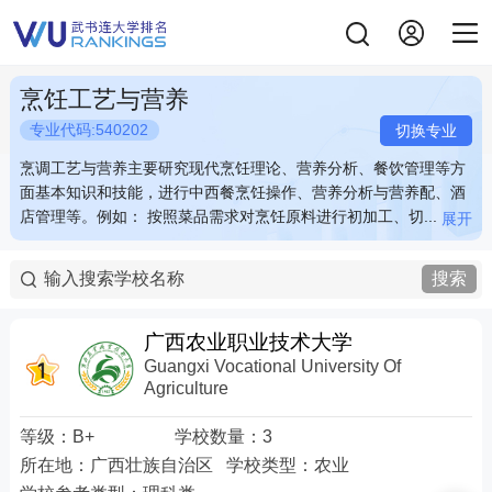
烹饪工艺与营养
专业代码:540202
切换专业
烹调工艺与营养主要研究现代烹饪理论、营养分析、餐饮管理等方
烹调工艺与营养主要研究现代烹饪理论、营养分析、餐饮管理等方
面基本知识和技能，进行中西餐烹饪操作、营养分析与营养配、酒
面基本知识和技能，进行中西餐烹饪操作、营养分析与营养配、酒
店管理等。例如： 按照菜品需求对烹饪原料进行初加工、切...
店管理等。例如： 按照菜品需求对烹饪原料进行初加工、切...
展开
展开
烹调工艺与营养主要研究现代烹饪理论、营养分析、餐饮管理等方
烹调工艺与营养主要研究现代烹饪理论、营养分析、餐饮管理等方
面基本知识和技能，进行中西餐烹饪操作、营养分析与营养配、酒
面基本知识和技能，进行中西餐烹饪操作、营养分析与营养配、酒
搜索
店管理等。例如： 按照菜品需求对烹饪原料进行初加工、切配、调
店管理等。例如： 按照菜品需求对烹饪原料进行初加工、切配、调
味等，中餐中的冷盘拼盘、食品雕花设计，西餐中的蛋挞等餐点制
味等，中餐中的冷盘拼盘、食品雕花设计，西餐中的蛋挞等餐点制
作与搭配等。 关键词：调味 中餐 雕花 西餐
作与搭配等。 关键词：调味 中餐 雕花 西餐
广西农业职业技术大学
Guangxi Vocational University Of
Agriculture
等级：
B+
学校数量：
3
所在地：
广西壮族自治区
学校类型：
农业