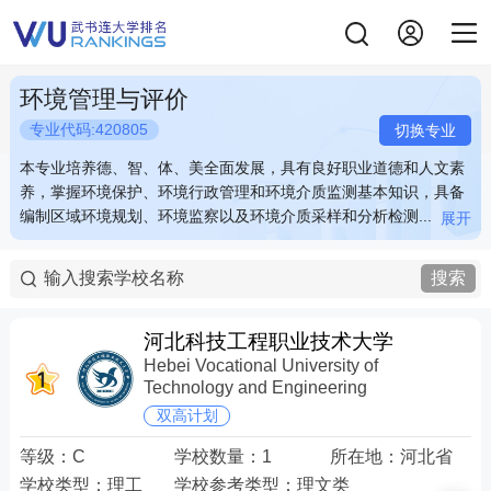
环境管理与评价
专业代码:420805
切换专业
本专业培养德、智、体、美全面发展，具有良好职业道德和人文素
本专业培养德、智、体、美全面发展，具有良好职业道德和人文素
养，掌握环境保护、环境行政管理和环境介质监测基本知识，具备
养，掌握环境保护、环境行政管理和环境介质监测基本知识，具备
编制区域环境规划、环境监察以及环境介质采样和分析检测...
编制区域环境规划、环境监察以及环境介质采样和分析检测...
展开
展开
本专业培养德、智、体、美全面发展，具有良好职业道德和人文素
本专业培养德、智、体、美全面发展，具有良好职业道德和人文素
养，掌握环境保护、环境行政管理和环境介质监测基本知识，具备
养，掌握环境保护、环境行政管理和环境介质监测基本知识，具备
搜索
编制区域环境规划、环境监察以及环境介质采样和分析检测能力，
编制区域环境规划、环境监察以及环境介质采样和分析检测能力，
从事区域环境规划、环境管理、环境监测等工作的高素质技术技能
从事区域环境规划、环境管理、环境监测等工作的高素质技术技能
人才。
人才。
河北科技工程职业技术大学
Hebei Vocational University of
Technology and Engineering
双高计划
等级：
C
学校数量：
1
所在地：
河北省
学校类型：
理工
学校参考类型：
理文类