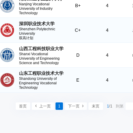
Nanjing Vocational
B+
4
University of Industry
Technology
深圳职业技术大学
Shenzhen Polytechnic
C+
4
University
双高计划
山西工程科技职业大学
Shanxi Vocational
D
4
University of Engineering
Science and Technology
山东工程职业技术大学
Shandong University of
E
4
Engineering Vocational
Technology
首页
上一页
1
下一页
末页
1
/1
到第