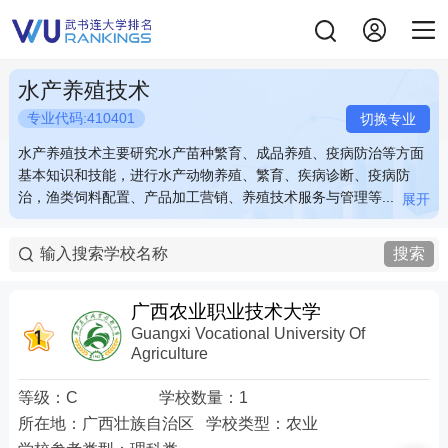
水产养殖技术
专业代码:410401
切换专业
水产养殖技术主要研究水产苗种繁育、成品养殖、疫病防治等方面
水产养殖技术主要研究水产苗种繁育、成品养殖、疫病防治等方面
基本知识和技能，进行水产动物养殖、繁育、疾病诊断、疫病防
基本知识和技能，进行水产动物养殖、繁育、疾病诊断、疫病防
治，渔类饲料配置、产品加工营销、养殖技术服务与管理等...
治，渔类饲料配置、产品加工营销、养殖技术服务与管理等...
展开
展开
水产养殖技术主要研究水产苗种繁育、成品养殖、疫病防治等方面
水产养殖技术主要研究水产苗种繁育、成品养殖、疫病防治等方面
基本知识和技能，进行水产动物养殖、繁育、疾病诊断、疫病防
基本知识和技能，进行水产动物养殖、繁育、疾病诊断、疫病防
搜索
治，渔类饲料配置、产品加工营销、养殖技术服务与管理等。例
治，渔类饲料配置、产品加工营销、养殖技术服务与管理等。例
如：池塘养鱼、网箱养鱼和围栏养殖，鱼虾等水产饲料开发，淡水
如：池塘养鱼、网箱养鱼和围栏养殖，鱼虾等水产饲料开发，淡水
养殖捕捞，养殖场选址设计、技术投入与运营等。 关键词：网箱养
养殖捕捞，养殖场选址设计、技术投入与运营等。 关键词：网箱养
广西农业职业技术大学
鱼 虾 淡水养殖
鱼 虾 淡水养殖
Guangxi Vocational University Of
Agriculture
等级：
C
学校数量：
1
所在地：
广西壮族自治区
学校类型：
农业