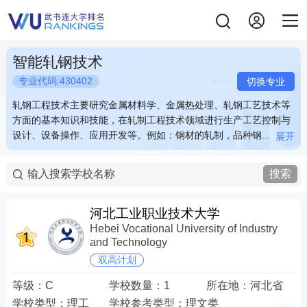
智能轧钢技术
专业代码:430402
切换专业
轧钢工程技术主要研究金属材料学、金属热处理、轧钢工艺技术等
轧钢工程技术主要研究金属材料学、金属热处理、轧钢工艺技术等
方面的基本知识和技能，在轧制工程技术领域进行生产工艺控制与
方面的基本知识和技能，在轧制工程技术领域进行生产工艺控制与
设计、设备操作、应用开发等。例如：钢材的轧制，品种钢...
设计、设备操作、应用开发等。例如：钢材的轧制，品种钢...
展开
展开
轧钢工程技术主要研究金属材料学、金属热处理、轧钢工艺技术等
轧钢工程技术主要研究金属材料学、金属热处理、轧钢工艺技术等
方面的基本知识和技能，在轧制工程技术领域进行生产工艺控制与
方面的基本知识和技能，在轧制工程技术领域进行生产工艺控制与
搜索
设计、设备操作、应用开发等。例如：钢材的轧制，品种钢工艺方
设计、设备操作、应用开发等。例如：钢材的轧制，品种钢工艺方
案的制定，品种钢的质量跟踪，产品质量和产品失效的分析等。 关
案的制定，品种钢的质量跟踪，产品质量和产品失效的分析等。 关
键词：板带钢 型钢 轧机 轧钢
键词：板带钢 型钢 轧机 轧钢
河北工业职业技术大学
Hebei Vocational University of Industry
and Technology
双高计划
等级：
C
学校数量：
1
所在地：
河北省
学校类型：
理工
学校参考类型：
理文类