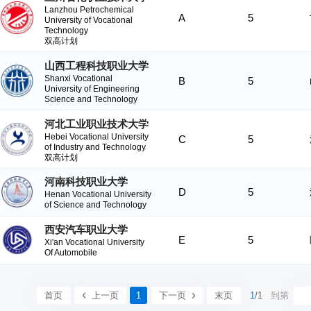
Lanzhou Petrochemical
A
5
University of Vocational
Technology
双高计划
山西工程科技职业大学
Shanxi Vocational
B
5
University of Engineering
Science and Technology
河北工业职业技术大学
Hebei Vocational University
C
5
of Industry and Technology
双高计划
河南科技职业大学
D
5
Henan Vocational University
of Science and Technology
西安汽车职业大学
E
5
Xi'an Vocational University
Of Automobile
首页
上一页
1
下一页
末页
1
/1
到第