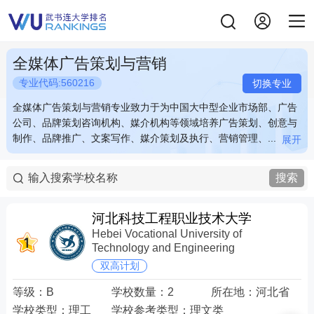
全媒体广告策划与营销
专业代码:560216
切换专业
全媒体广告策划与营销专业致力于为中国大中型企业市场部、广告
全媒体广告策划与营销专业致力于为中国大中型企业市场部、广告
公司、品牌策划咨询机构、媒介机构等领域培养广告策划、创意与
公司、品牌策划咨询机构、媒介机构等领域培养广告策划、创意与
制作、品牌推广、文案写作、媒介策划及执行、营销管理、...
制作、品牌推广、文案写作、媒介策划及执行、营销管理、...
展开
展开
全媒体广告策划与营销专业致力于为中国大中型企业市场部、广告
全媒体广告策划与营销专业致力于为中国大中型企业市场部、广告
公司、品牌策划咨询机构、媒介机构等领域培养广告策划、创意与
公司、品牌策划咨询机构、媒介机构等领域培养广告策划、创意与
搜索
制作、品牌推广、文案写作、媒介策划及执行、营销管理、客户服
制作、品牌推广、文案写作、媒介策划及执行、营销管理、客户服
务等专业的策划、管理、服务人员，以及为媒介机构、政府部门、
务等专业的策划、管理、服务人员，以及为媒介机构、政府部门、
文化教育卫生等事业单位进行活动策划、品牌包装、形象推广的专
文化教育卫生等事业单位进行活动策划、品牌包装、形象推广的专
河北科技工程职业技术大学
业人才。
业人才。
Hebei Vocational University of
Technology and Engineering
双高计划
等级：
B
学校数量：
2
所在地：
河北省
学校类型：
理工
学校参考类型：
理文类