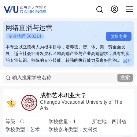
网络直播与运营
专业代码:560214
切换专业
本专业以立德树人为根本目标，培养德、智、体、美、劳全面发
本专业以立德树人为根本目标，培养德、智、体、美、劳全面发
展，适应社会经济发展和区域高端产业与产业高端需求，具有扎实
展，适应社会经济发展和区域高端产业与产业高端需求，具有扎实
的专业知识、熟练的专业技能、较强的执行能力及良好的沟...
的专业知识、熟练的专业技能、较强的执行能力及良好的沟...
展开
展开
本专业以立德树人为根本目标，培养德、智、体、美、劳全面发
本专业以立德树人为根本目标，培养德、智、体、美、劳全面发
展，适应社会经济发展和区域高端产业与产业高端需求，具有扎实
展，适应社会经济发展和区域高端产业与产业高端需求，具有扎实
搜索
的专业知识、熟练的专业技能、较强的执行能力及良好的沟通与团
的专业知识、熟练的专业技能、较强的执行能力及良好的沟通与团
队协作、爱岗敬业等职业素养，具有较强创新创业素质和可持续发
队协作、爱岗敬业等职业素养，具有较强创新创业素质和可持续发
展的高素质技术技能人才。培养具有马克思主义新闻观，熟知网络
展的高素质技术技能人才。培养具有马克思主义新闻观，熟知网络
成都艺术职业大学
媒体传播理论，熟练掌握新媒体传播技术和网络应用方法，灵活运
媒体传播理论，熟练掌握新媒体传播技术和网络应用方法，灵活运
Chengdu Vocational University of The
用互联网思维运营平台的交叉型人才；能够运用新媒体传播技术和
用互联网思维运营平台的交叉型人才；能够运用新媒体传播技术和
Arts
电商理念，通过网络直播平台，进行多品类的内容策划、视频制
电商理念，通过网络直播平台，进行多品类的内容策划、视频制
作、产品质量控制、信息发布等网络直播商务的高级人才；能在各
作、产品质量控制、信息发布等网络直播商务的高级人才；能在各
等级：
C
学校数量：
1
所在地：
四川省
类媒体、党政机关信息部门及企事业单位从事新媒体数据分析与运
类媒体、党政机关信息部门及企事业单位从事新媒体数据分析与运
学校类型：
艺术
学校参考类型：
文科类
用，网络舆情监测与分析的高素质技术技能型人才。
用，网络舆情监测与分析的高素质技术技能型人才。